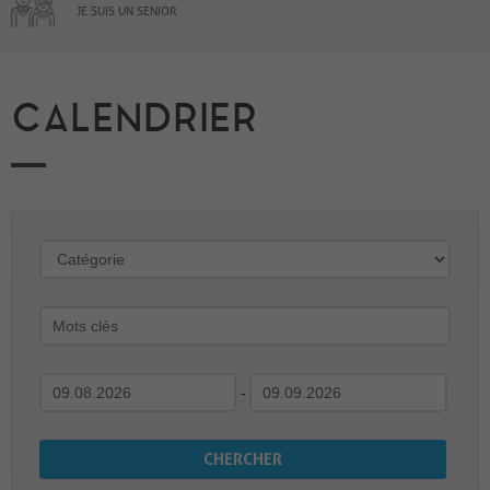
JE SUIS UN SENIOR
CALENDRIER
-