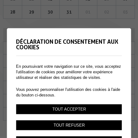
28
29
30
31
01
02
03
SEPTEMBRE 2023
DÉCLARATION DE CONSENTEMENT AUX
COOKIES
Lu
Ma
Me
Je
Ve
Sa
Di
28
29
30
31
01
02
03
En poursuivant votre navigation sur ce site, vous acceptez
l'utilisation de cookies pour améliorer votre expérience
04
05
06
07
08
09
10
utilisateur et réaliser des statistiques de visites.
11
12
13
14
15
16
17
Vous pouvez personnaliser l'utilisation des cookies à l'aide
du bouton ci-dessous.
18
19
20
21
22
23
24
TOUT ACCEPTER
25
26
27
28
29
30
01
TOUT REFUSER