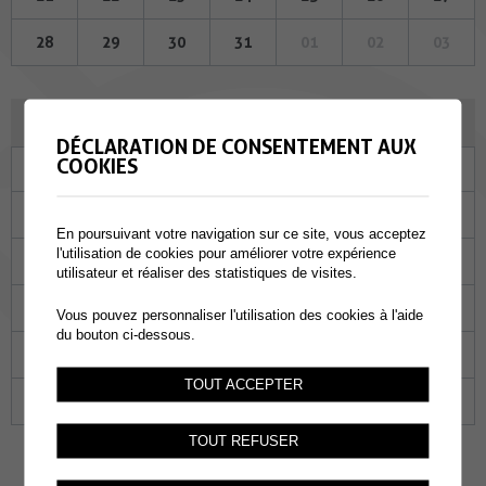
28
29
30
31
01
02
03
SEPTEMBRE 2023
DÉCLARATION DE CONSENTEMENT AUX
COOKIES
Lu
Ma
Me
Je
Ve
Sa
Di
28
29
30
31
01
02
03
En poursuivant votre navigation sur ce site, vous acceptez
l'utilisation de cookies pour améliorer votre expérience
04
05
06
07
08
09
10
utilisateur et réaliser des statistiques de visites.
11
12
13
14
15
16
17
Vous pouvez personnaliser l'utilisation des cookies à l'aide
du bouton ci-dessous.
18
19
20
21
22
23
24
TOUT ACCEPTER
25
26
27
28
29
30
01
TOUT REFUSER