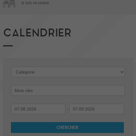
JE SUIS UN SENIOR
CALENDRIER
-