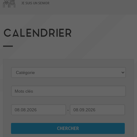
JE SUIS UN SENIOR
CALENDRIER
-