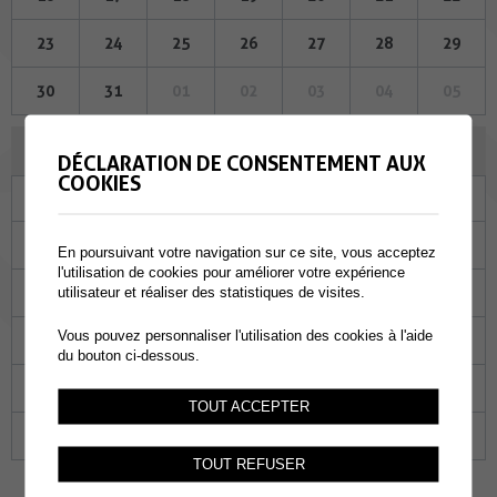
23
24
25
26
27
28
29
30
31
01
02
03
04
05
NOVEMBRE 2023
DÉCLARATION DE CONSENTEMENT AUX
COOKIES
Lu
Ma
Me
Je
Ve
Sa
Di
30
31
01
02
03
04
05
En poursuivant votre navigation sur ce site, vous acceptez
l'utilisation de cookies pour améliorer votre expérience
06
07
08
09
10
11
12
utilisateur et réaliser des statistiques de visites.
Vous pouvez personnaliser l'utilisation des cookies à l'aide
13
14
15
16
17
18
19
du bouton ci-dessous.
20
21
22
23
24
25
26
TOUT ACCEPTER
27
28
29
30
01
02
03
TOUT REFUSER