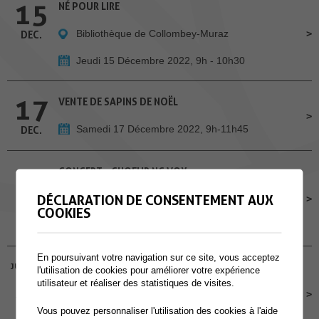
15
NÉ POUR LIRE
Bibliothèque de Collombey-Muraz
DEC.
Jeudi 15 Décembre 2022, 9h - 10h30
17
VENTE DE SAPINS DE NOËL
Samedi 17 Décembre 2022, 9h-11h45
DEC.
19
CONCERT - CHOEUR NC VOX
DÉCLARATION DE CONSENTEMENT AUX
Église de Collombey
DEC.
COOKIES
Lundi 19 Décembre 2022, 20h
En poursuivant votre navigation sur ce site, vous acceptez
JUSQU'AU
SILVER FESTIVAL
l'utilisation de cookies pour améliorer votre expérience
22
utilisateur et réaliser des statistiques de visites.
Rue du Collège 14, Muraz
DEC.
Vous pouvez personnaliser l'utilisation des cookies à l'aide