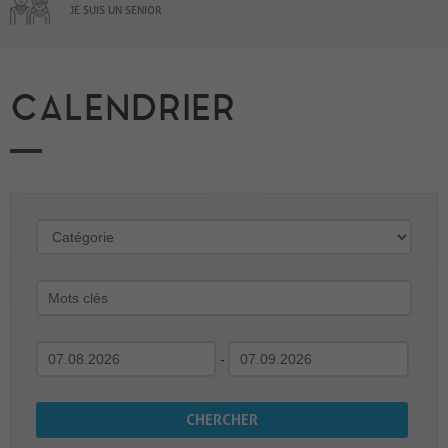
JE SUIS UN SENIOR
CALENDRIER
-