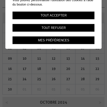
Vous pouvez personnaliser l'utilisation des cookies à l'aide
du 01.12.2022 au 22.12.2022
du bouton ci-dessous.
TOUT ACCEPTER
SEPTEMBRE 2024
Lu
Ma
Me
Je
Ve
Sa
Di
TOUT REFUSER
26
27
28
29
30
31
01
MES PRÉFÉRENCES
02
03
04
05
06
07
08
09
10
11
12
13
14
15
16
17
18
19
20
21
22
23
24
25
26
27
28
29
30
01
02
03
04
05
06
OCTOBRE 2024