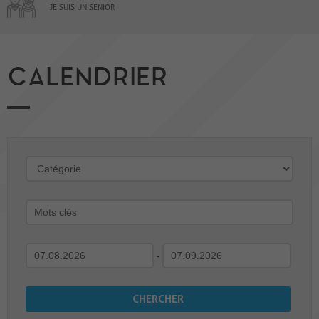
JE SUIS UN SENIOR
CALENDRIER
-