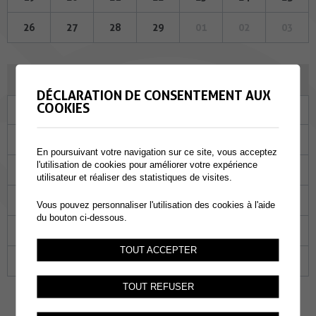
26
27
28
29
01
02
03
MARS 2024
DÉCLARATION DE CONSENTEMENT AUX
COOKIES
Lu
Ma
Me
Je
Ve
Sa
Di
26
27
28
29
01
02
03
En poursuivant votre navigation sur ce site, vous acceptez
l'utilisation de cookies pour améliorer votre expérience
04
05
06
07
08
09
10
utilisateur et réaliser des statistiques de visites.
11
12
13
14
15
16
17
Vous pouvez personnaliser l'utilisation des cookies à l'aide
du bouton ci-dessous.
18
19
20
21
22
23
24
TOUT ACCEPTER
25
26
27
28
29
30
31
TOUT REFUSER