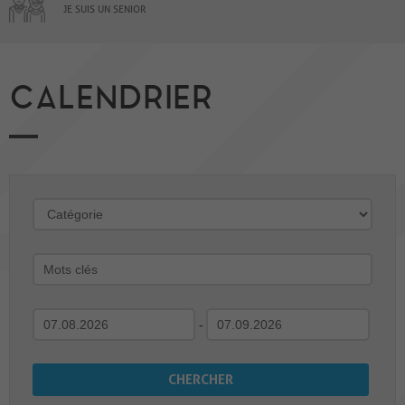
JE SUIS UN SENIOR
CALENDRIER
-