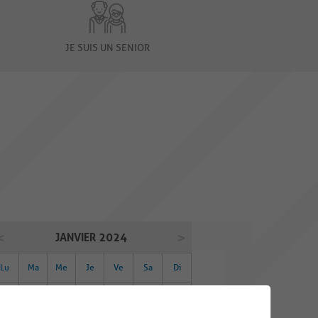
JE SUIS UN SENIOR
JANVIER 2024
Lu
Ma
Me
Je
Ve
Sa
Di
01
02
03
04
05
06
07