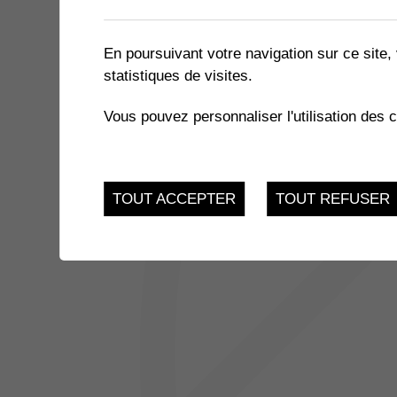
1 résultat
En poursuivant votre navigation sur ce site, 
statistiques de visites.
JUSQU'AU
EXPOSITION « LE MIEL ET 
17
Vous pouvez personnaliser l'utilisation des 
du 21.11.2022 au 17.
FEV.
TOUT ACCEPTER
TOUT REFUSER