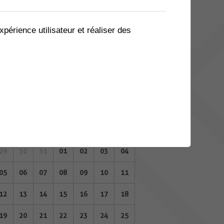
08
09
10
11
12
13
14
15
16
17
18
19
20
21
xpérience utilisateur et réaliser des
22
23
24
25
26
27
28
29
30
31
01
02
03
04
FÉVRIER 2024
Lu
Ma
Me
Je
Ve
Sa
Di
29
30
31
01
02
03
04
05
06
07
08
09
10
11
12
13
14
15
16
17
18
19
20
21
22
23
24
25