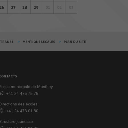
26
27
28
29
01
02
03
XTRANET
MENTIONS LÉGALES
PLAN DU SITE
CONTACTS
Police municipale de Monthey
+41 24 475 75 75
Directions des écoles
+41 24 473 61 80
Structure jeunesse