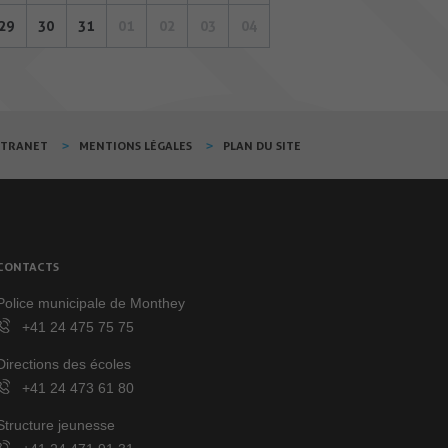
29
30
31
01
02
03
04
XTRANET
MENTIONS LÉGALES
PLAN DU SITE
CONTACTS
Police municipale de Monthey
+41 24 475 75 75
Directions des écoles
+41 24 473 61 80
Structure jeunesse