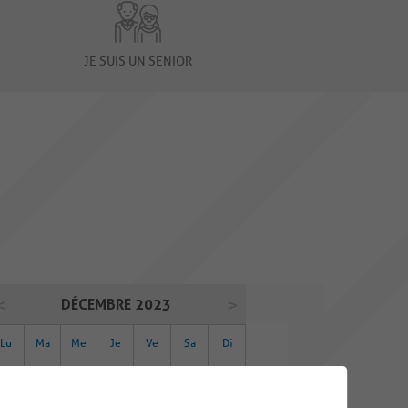
JE SUIS UN SENIOR
DÉCEMBRE 2023
Lu
Ma
Me
Je
Ve
Sa
Di
27
28
29
30
01
02
03