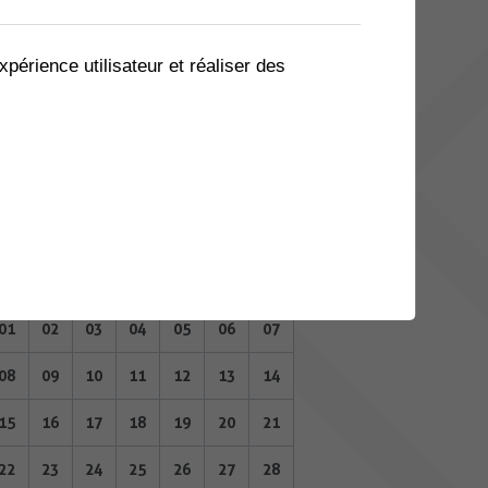
04
05
06
07
08
09
10
11
12
13
14
15
16
17
xpérience utilisateur et réaliser des
18
19
20
21
22
23
24
25
26
27
28
29
30
31
JANVIER 2024
Lu
Ma
Me
Je
Ve
Sa
Di
01
02
03
04
05
06
07
08
09
10
11
12
13
14
15
16
17
18
19
20
21
22
23
24
25
26
27
28