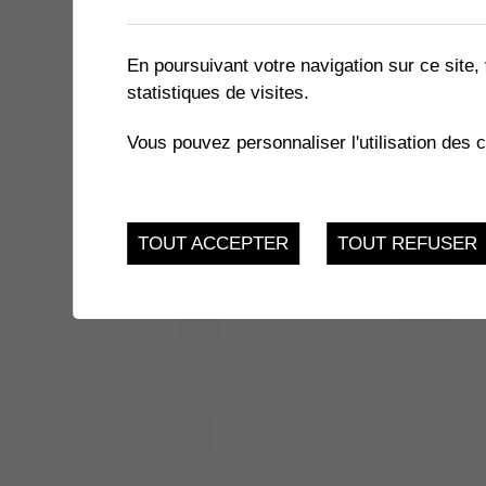
1 résultat
En poursuivant votre navigation sur ce site, 
statistiques de visites.
JUSQU'AU
EXPOSITION « LE MIEL ET 
17
Vous pouvez personnaliser l'utilisation des 
du 21.11.2022 au 17.
FEV.
TOUT ACCEPTER
TOUT REFUSER