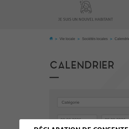
JE SUIS UN NOUVEL HABITANT
>
>
>
Vie locale
Sociétés locales
Calendri
CALENDRIER
-