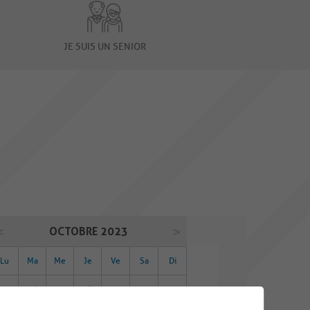
JE SUIS UN SENIOR
OCTOBRE 2023
Lu
Ma
Me
Je
Ve
Sa
Di
25
26
27
28
29
30
01