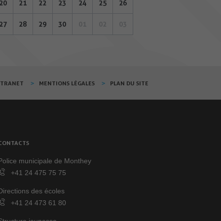
20
21
22
23
24
25
26
27
28
29
30
01
02
03
XTRANET
MENTIONS LÉGALES
PLAN DU SITE
CONTACTS
Police municipale de Monthey
+41 24 475 75 75
Directions des écoles
+41 24 473 61 80
Structure jeunesse