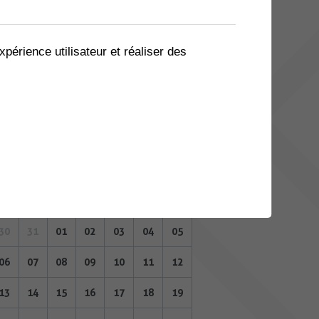
02
03
04
05
06
07
08
09
10
11
12
13
14
15
xpérience utilisateur et réaliser des
16
17
18
19
20
21
22
23
24
25
26
27
28
29
30
31
01
02
03
04
05
NOVEMBRE 2023
Lu
Ma
Me
Je
Ve
Sa
Di
30
31
01
02
03
04
05
06
07
08
09
10
11
12
13
14
15
16
17
18
19