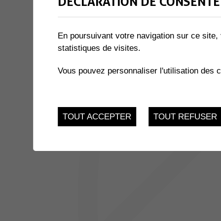
DÉCLARATION DE CONSENTE
1 résultat
En poursuivant votre navigation sur ce site, 
statistiques de visites.
JUSQU'AU
EXPOSITION « LE MIEL ET 
17
du 21.11.2022 au 17.
Vous pouvez personnaliser l'utilisation des 
FEV.
TOUT ACCEPTER
TOUT REFUSER