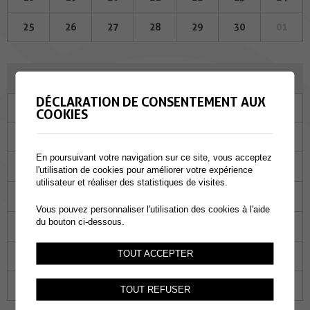
25
26
27
28
29
30
01
OCTOBRE 2023
DÉCLARATION DE CONSENTEMENT AUX
Lu
Ma
Me
Je
Ve
Sa
Di
COOKIES
25
26
27
28
29
30
01
En poursuivant votre navigation sur ce site, vous acceptez
02
03
04
05
06
07
08
l'utilisation de cookies pour améliorer votre expérience
utilisateur et réaliser des statistiques de visites.
09
10
11
12
13
14
15
Vous pouvez personnaliser l'utilisation des cookies à l'aide
du bouton ci-dessous.
16
17
18
19
20
21
22
TOUT ACCEPTER
23
24
25
26
27
28
29
30
31
01
02
03
04
05
TOUT REFUSER