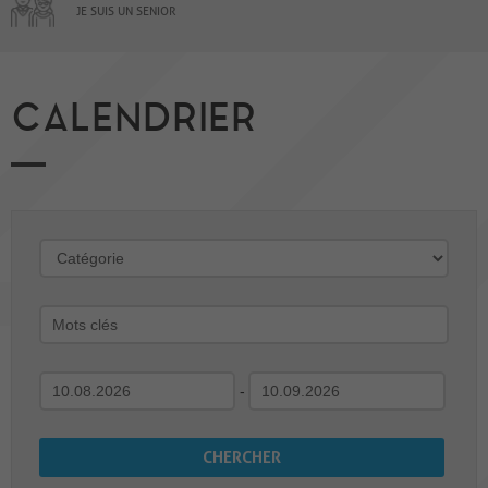
JE SUIS UN SENIOR
CALENDRIER
-