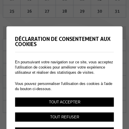
25
26
27
28
29
30
31
JANVIER 2024
DÉCLARATION DE CONSENTEMENT AUX
COOKIES
Lu
Ma
Me
Je
Ve
Sa
Di
01
02
03
04
05
06
07
En poursuivant votre navigation sur ce site, vous acceptez
l'utilisation de cookies pour améliorer votre expérience
08
09
10
11
12
13
14
utilisateur et réaliser des statistiques de visites.
15
16
17
18
19
20
21
Vous pouvez personnaliser l'utilisation des cookies à l'aide
du bouton ci-dessous.
22
23
24
25
26
27
28
TOUT ACCEPTER
29
30
31
01
02
03
04
TOUT REFUSER