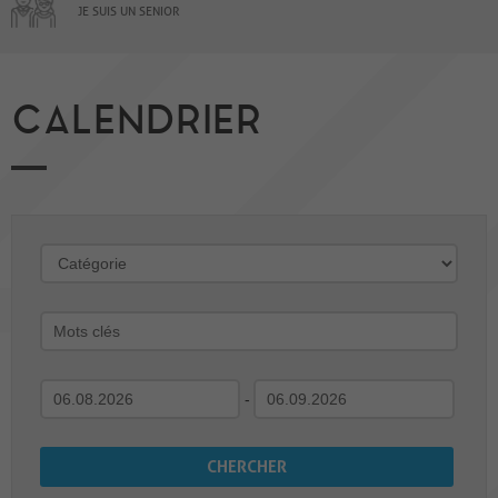
JE SUIS UN SENIOR
CALENDRIER
-