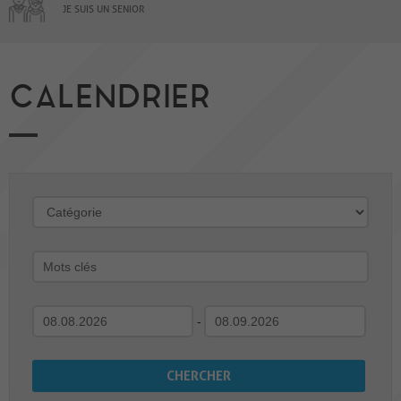
JE SUIS UN SENIOR
CALENDRIER
-