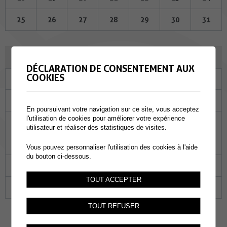
25
26
27
28
29
30
31
JANVIER 2024
DÉCLARATION DE CONSENTEMENT AUX
COOKIES
Lu
Ma
Me
Je
Ve
Sa
Di
01
02
03
04
05
06
07
En poursuivant votre navigation sur ce site, vous acceptez
l'utilisation de cookies pour améliorer votre expérience
08
09
10
11
12
13
14
utilisateur et réaliser des statistiques de visites.
15
16
17
18
19
20
21
Vous pouvez personnaliser l'utilisation des cookies à l'aide
du bouton ci-dessous.
22
23
24
25
26
27
28
TOUT ACCEPTER
29
30
31
01
02
03
04
TOUT REFUSER