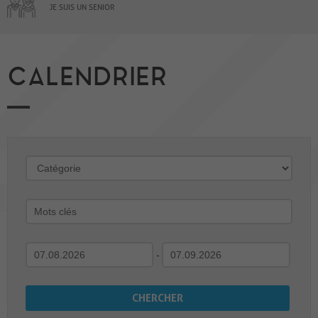
JE SUIS UN SENIOR
CALENDRIER
-