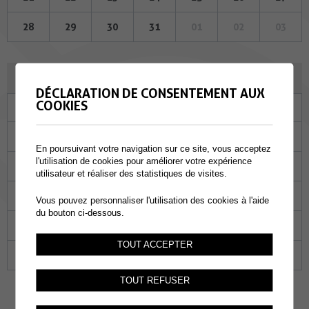
28
29
30
31
01
02
03
SEPTEMBRE 2023
DÉCLARATION DE CONSENTEMENT AUX
COOKIES
Lu
Ma
Me
Je
Ve
Sa
Di
28
29
30
31
01
02
03
En poursuivant votre navigation sur ce site, vous acceptez
l'utilisation de cookies pour améliorer votre expérience
04
05
06
07
08
09
10
utilisateur et réaliser des statistiques de visites.
11
12
13
14
15
16
17
Vous pouvez personnaliser l'utilisation des cookies à l'aide
du bouton ci-dessous.
18
19
20
21
22
23
24
TOUT ACCEPTER
25
26
27
28
29
30
01
TOUT REFUSER