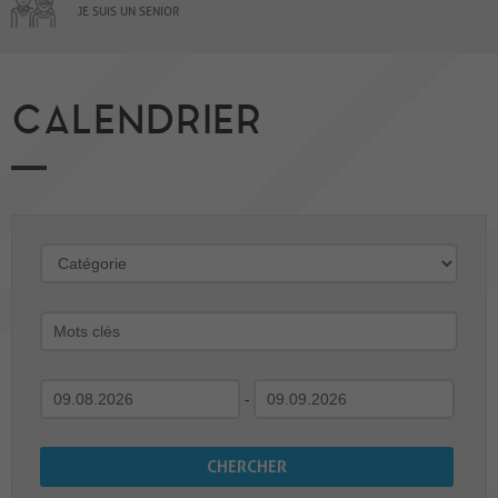
JE SUIS UN SENIOR
CALENDRIER
-