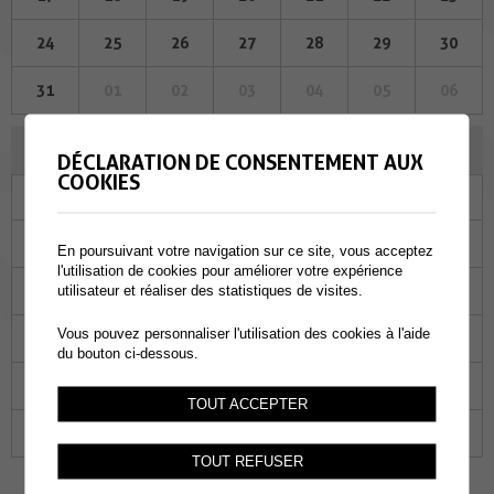
24
25
26
27
28
29
30
31
01
02
03
04
05
06
AOÛT 2023
DÉCLARATION DE CONSENTEMENT AUX
COOKIES
Lu
Ma
Me
Je
Ve
Sa
Di
31
01
02
03
04
05
06
En poursuivant votre navigation sur ce site, vous acceptez
l'utilisation de cookies pour améliorer votre expérience
07
08
09
10
11
12
13
utilisateur et réaliser des statistiques de visites.
Vous pouvez personnaliser l'utilisation des cookies à l'aide
14
15
16
17
18
19
20
du bouton ci-dessous.
21
22
23
24
25
26
27
TOUT ACCEPTER
28
29
30
31
01
02
03
TOUT REFUSER