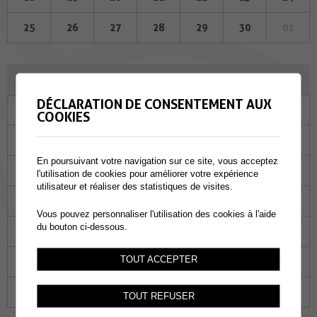
25
26
27
28
29
30
01
OCTOBRE 2023
DÉCLARATION DE CONSENTEMENT AUX
Lu
Ma
Me
Je
Ve
Sa
Di
COOKIES
25
26
27
28
29
30
01
En poursuivant votre navigation sur ce site, vous acceptez
02
03
04
05
06
07
08
l'utilisation de cookies pour améliorer votre expérience
utilisateur et réaliser des statistiques de visites.
09
10
11
12
13
14
15
Vous pouvez personnaliser l'utilisation des cookies à l'aide
du bouton ci-dessous.
16
17
18
19
20
21
22
TOUT ACCEPTER
23
24
25
26
27
28
29
30
31
01
02
03
04
05
TOUT REFUSER