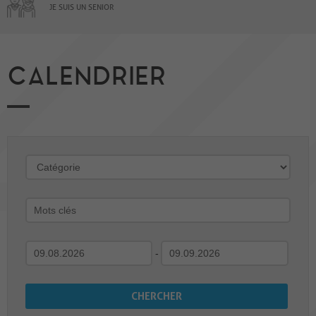
JE SUIS UN SENIOR
CALENDRIER
-