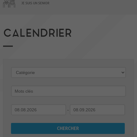
JE SUIS UN SENIOR
CALENDRIER
-