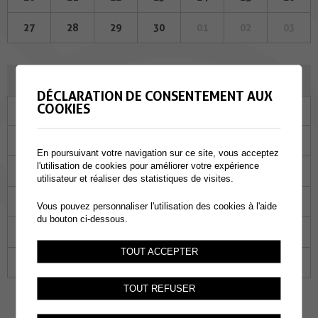
27
28
29
30
01
02
03
DÉCEMBRE 2023
DÉCLARATION DE CONSENTEMENT AUX
COOKIES
Lu
Ma
Me
Je
Ve
Sa
Di
27
28
29
30
01
02
03
En poursuivant votre navigation sur ce site, vous acceptez
l'utilisation de cookies pour améliorer votre expérience
04
05
06
07
08
09
10
utilisateur et réaliser des statistiques de visites.
11
12
13
14
15
16
17
Vous pouvez personnaliser l'utilisation des cookies à l'aide
du bouton ci-dessous.
18
19
20
21
22
23
24
TOUT ACCEPTER
25
26
27
28
29
30
31
TOUT REFUSER