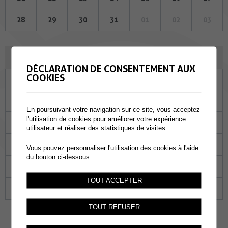
28
29
30
31
01
02
03
SEPTEMBRE 2023
DÉCLARATION DE CONSENTEMENT AUX
COOKIES
Lu
Ma
Me
Je
Ve
Sa
Di
28
29
30
31
01
02
03
En poursuivant votre navigation sur ce site, vous acceptez
l'utilisation de cookies pour améliorer votre expérience
04
05
06
07
08
09
10
utilisateur et réaliser des statistiques de visites.
11
12
13
14
15
16
17
Vous pouvez personnaliser l'utilisation des cookies à l'aide
du bouton ci-dessous.
18
19
20
21
22
23
24
TOUT ACCEPTER
25
26
27
28
29
30
01
TOUT REFUSER