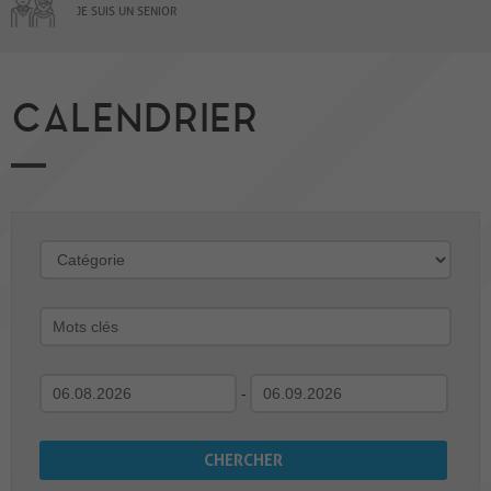
JE SUIS UN SENIOR
CALENDRIER
-