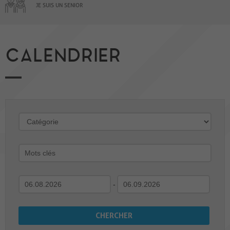
JE SUIS UN SENIOR
CALENDRIER
-