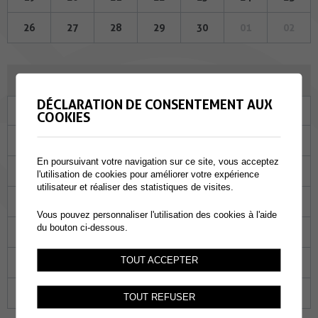
26
27
28
29
30
01
02
JUILLET 2023
DÉCLARATION DE CONSENTEMENT AUX
Lu
Ma
Me
Je
Ve
Sa
Di
COOKIES
26
27
28
29
30
01
02
En poursuivant votre navigation sur ce site, vous acceptez
03
04
05
06
07
08
09
l'utilisation de cookies pour améliorer votre expérience
utilisateur et réaliser des statistiques de visites.
10
11
12
13
14
15
16
Vous pouvez personnaliser l'utilisation des cookies à l'aide
du bouton ci-dessous.
17
18
19
20
21
22
23
TOUT ACCEPTER
24
25
26
27
28
29
30
31
01
02
03
04
05
06
TOUT REFUSER