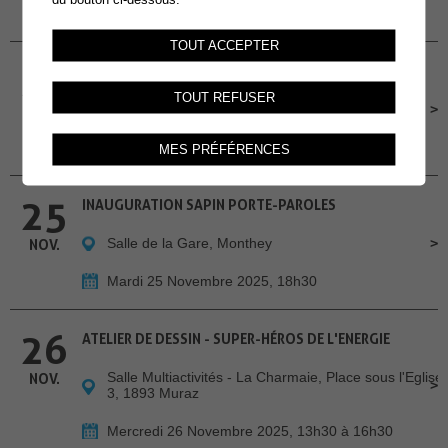
Dimanche 23 Novembre 2025, 14h30
TOUT ACCEPTER
24
ATELIERS INFO-NATU
TOUT REFUSER
Salle des Combles
NOV.
Lundi 24 Novembre 2025, 19h-20h30
MES PRÉFÉRENCES
25
INAUGURATION SAPIN PORTE-PAROLES
Salle de la Gare, Monthey
NOV.
Mardi 25 Novembre 2025, 18h30
26
ATELIER DE DESSIN - SUPER-HÉROS DE L'ENERGIE
Salle Multiactivités - La Charmaie, Place sous l'Eglise
NOV.
3, 1893 Muraz
Mercredi 26 Novembre 2025, 13h30 à 16h30