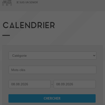
JE SUIS UN SENIOR
CALENDRIER
-