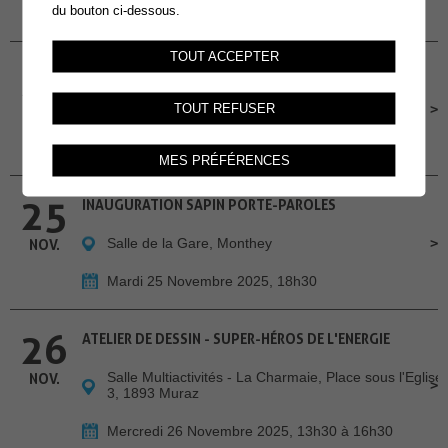
du bouton ci-dessous.
Dimanche 23 Novembre 2025, 14h30
TOUT ACCEPTER
24
ATELIERS INFO-NATU
Salle des Combles
TOUT REFUSER
NOV.
Lundi 24 Novembre 2025, 19h-20h30
MES PRÉFÉRENCES
25
INAUGURATION SAPIN PORTE-PAROLES
Salle de la Gare, Monthey
NOV.
Mardi 25 Novembre 2025, 18h30
26
ATELIER DE DESSIN - SUPER-HÉROS DE L'ENERGIE
Salle Multiactivités - La Charmaie, Place sous l'Eglise
NOV.
3, 1893 Muraz
Mercredi 26 Novembre 2025, 13h30 à 16h30