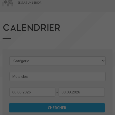
JE SUIS UN SENIOR
CALENDRIER
-