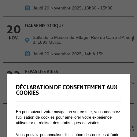
Jeudi 20 Novembre 2025, 13h30 - 15h30
20
DANSE HISTORIQUE
Salle de la Maison du Village, Rue du Carré d'Amont
NOV.
8, 1893 Muraz
Jeudi 20 Novembre 2025, 14h à 15h
22
REPAS DES AINES
Centre des Perraires
NOV.
DÉCLARATION DE CONSENTEMENT AUX
COOKIES
Samedi 22 Novembre 2025, 11h
23
En poursuivant votre navigation sur ce site, vous acceptez
VIELLIR EN SUISSE EN TANT QU'ÉTRANGER·ÈRE -
CONTES HISPANIQUES EN MUSIQUE
l'utilisation de cookies pour améliorer votre expérience
utilisateur et réaliser des statistiques de visites.
NOV.
EMS La Charmaie, Place Sous l'Eglise 3, 1893 Muraz
Vous pouvez personnaliser l'utilisation des cookies à l'aide