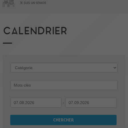
JE SUIS UN SENIOR
CALENDRIER
-