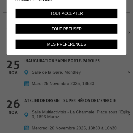
Dimanche 23 Novembre 2025, 14h30
TOUT ACCEPTER
24
ATELIERS INFO-NATU
TOUT REFUSER
Salle des Combles
NOV.
Lundi 24 Novembre 2025, 19h-20h30
MES PRÉFÉRENCES
25
INAUGURATION SAPIN PORTE-PAROLES
Salle de la Gare, Monthey
NOV.
Mardi 25 Novembre 2025, 18h30
26
ATELIER DE DESSIN - SUPER-HÉROS DE L'ENERGIE
Salle Multiactivités - La Charmaie, Place sous l'Eglise
NOV.
3, 1893 Muraz
Mercredi 26 Novembre 2025, 13h30 à 16h30