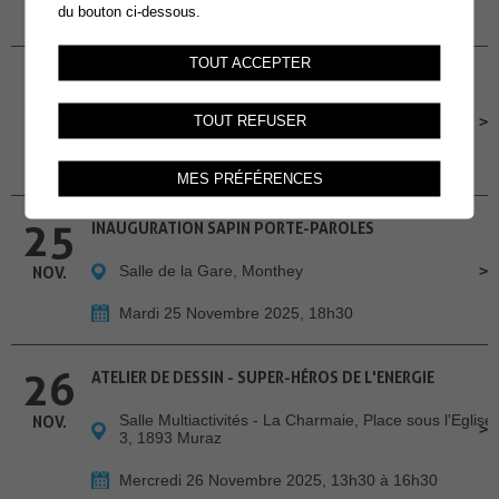
du bouton ci-dessous.
Dimanche 23 Novembre 2025, 14h30
TOUT ACCEPTER
24
ATELIERS INFO-NATU
Salle des Combles
TOUT REFUSER
NOV.
Lundi 24 Novembre 2025, 19h-20h30
MES PRÉFÉRENCES
25
INAUGURATION SAPIN PORTE-PAROLES
Salle de la Gare, Monthey
NOV.
Mardi 25 Novembre 2025, 18h30
26
ATELIER DE DESSIN - SUPER-HÉROS DE L'ENERGIE
Salle Multiactivités - La Charmaie, Place sous l'Eglise
NOV.
3, 1893 Muraz
Mercredi 26 Novembre 2025, 13h30 à 16h30