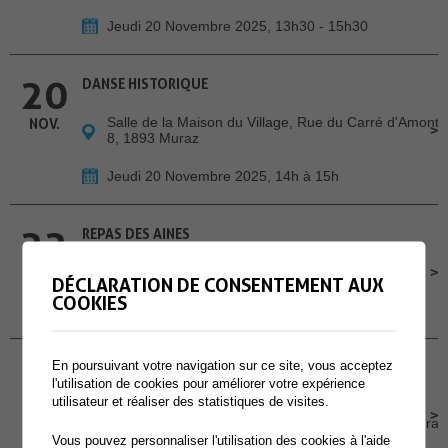
Jeudi 20 Novembre 2025, 13h30 - 15h30
20
DANSE HISTORIQUE
Salle de la Maison du Village, Rue du Carré d'Amont
NOV.
8, 1893 Muraz
Jeudi 20 Novembre 2025, 14h à 15h
22
REPAS DES AINES
Centre des Perraires
NOV.
DÉCLARATION DE CONSENTEMENT AUX
COOKIES
Samedi 22 Novembre 2025, 11h
23
En poursuivant votre navigation sur ce site, vous acceptez
VIELLIR EN SUISSE EN TANT QU'ÉTRANGER·ÈRE -
CONTES HISPANIQUES EN MUSIQUE
l'utilisation de cookies pour améliorer votre expérience
utilisateur et réaliser des statistiques de visites.
NOV.
EMS La Charmaie, Place Sous l'Eglise 3, 1893 Muraz
Vous pouvez personnaliser l'utilisation des cookies à l'aide