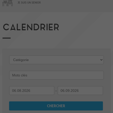
JE SUIS UN SENIOR
CALENDRIER
-