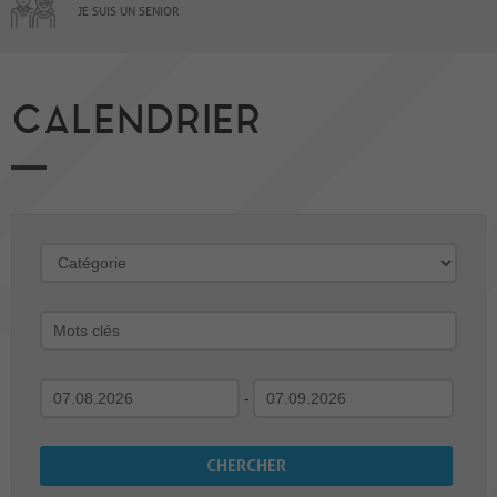
JE SUIS UN SENIOR
CALENDRIER
-