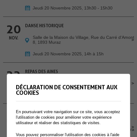
Jeudi 20 Novembre 2025, 13h30 - 15h30
20
DANSE HISTORIQUE
Salle de la Maison du Village, Rue du Carré d'Amont
NOV.
8, 1893 Muraz
Jeudi 20 Novembre 2025, 14h à 15h
22
REPAS DES AINES
Centre des Perraires
NOV.
DÉCLARATION DE CONSENTEMENT AUX
COOKIES
Samedi 22 Novembre 2025, 11h
23
En poursuivant votre navigation sur ce site, vous acceptez
VIELLIR EN SUISSE EN TANT QU'ÉTRANGER·ÈRE -
CONTES HISPANIQUES EN MUSIQUE
l'utilisation de cookies pour améliorer votre expérience
utilisateur et réaliser des statistiques de visites.
NOV.
EMS La Charmaie, Place Sous l'Eglise 3, 1893 Muraz
Vous pouvez personnaliser l'utilisation des cookies à l'aide