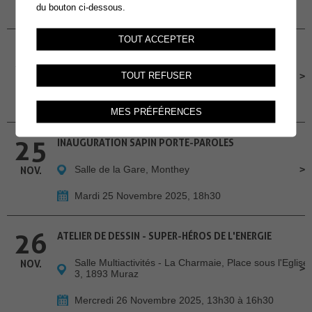
du bouton ci-dessous.
Dimanche 23 Novembre 2025, 14h30
TOUT ACCEPTER
24
ATELIERS INFO-NATU
Salle des Combles
TOUT REFUSER
NOV.
Lundi 24 Novembre 2025, 19h-20h30
MES PRÉFÉRENCES
25
INAUGURATION SAPIN PORTE-PAROLES
Salle de la Gare, Monthey
NOV.
Mardi 25 Novembre 2025, 18h30
26
ATELIER DE DESSIN - SUPER-HÉROS DE L'ENERGIE
Salle Multiactivités - La Charmaie, Place sous l'Eglise
NOV.
3, 1893 Muraz
Mercredi 26 Novembre 2025, 13h30 à 16h30