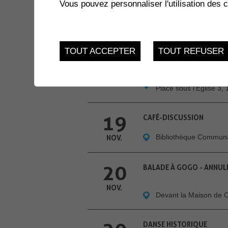
Vous pouvez personnaliser l'utilisation des 
15
LOTO CHOEUR MIXTE DE
Centre scolaire des Pe
NOV.
TOUT ACCEPTER
TOUT REFUSER
19
ATELIER SUR LE B.A.-BA 
Salle Multiactivités - 
NOV.
Place sous l'Eglise 3,
19
CAFÉ-DISCUSSION
Bibliothèque Commun
NOV.
20
BALADE À GOGO - ANNUL
NOV.
Devant la Maison de
DANSE HISTORIQUE