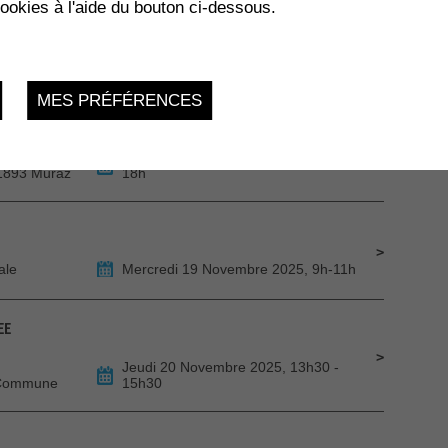
cookies à l'aide du bouton ci-dessous.
 COLLOMBEY
rraires
Samedi 15 Novembre 2025, 19h00
MES PRÉFÉRENCES
INFORMATIQUE
La Charmaie,
Mercredi 19 Novembre 2025, 16h à
 1893 Muraz
18h
ale
Mercredi 19 Novembre 2025, 9h-11h
EE
Jeudi 20 Novembre 2025, 13h30 -
 Commune
15h30