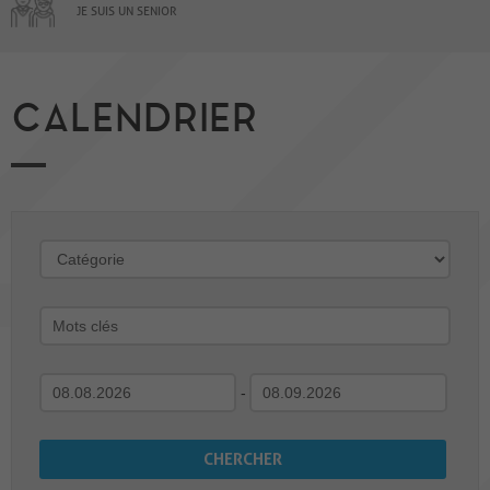
JE SUIS UN SENIOR
CALENDRIER
-