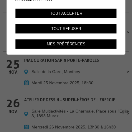
Dimanche 23 Novembre 2025, 14h30
TOUT ACCEPTER
24
ATELIERS INFO-NATU
TOUT REFUSER
Salle des Combles
NOV.
Lundi 24 Novembre 2025, 19h-20h30
MES PRÉFÉRENCES
25
INAUGURATION SAPIN PORTE-PAROLES
Salle de la Gare, Monthey
NOV.
Mardi 25 Novembre 2025, 18h30
26
ATELIER DE DESSIN - SUPER-HÉROS DE L'ENERGIE
Salle Multiactivités - La Charmaie, Place sous l'Eglise
NOV.
3, 1893 Muraz
Mercredi 26 Novembre 2025, 13h30 à 16h30