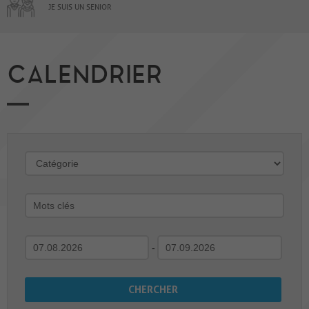
JE SUIS UN SENIOR
CALENDRIER
-