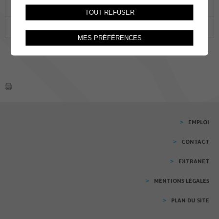
22
23
24
25
26
27
28
TOUT REFUSER
29
30
31
01
02
03
04
MES PRÉFÉRENCES
EMPLOI
CONTACT
EXTRANET
MENTIONS LÉGALES
PLAN DU SITE