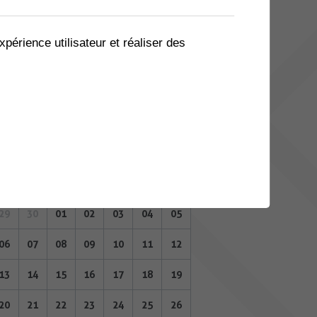
08
09
10
11
12
13
14
15
16
17
18
19
20
21
xpérience utilisateur et réaliser des
22
23
24
25
26
27
28
29
30
01
02
03
04
05
MAI 2024
Lu
Ma
Me
Je
Ve
Sa
Di
29
30
01
02
03
04
05
06
07
08
09
10
11
12
13
14
15
16
17
18
19
20
21
22
23
24
25
26