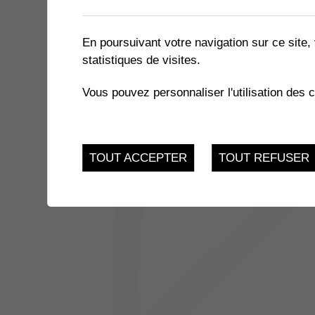
2 résultats
En poursuivant votre navigation sur ce site, 
statistiques de visites.
11
LA FUGUE
Vous pouvez personnaliser l'utilisation des 
Chablais / Collombey
JUI.
JUSQU'AU
5 VILLAGES EN MUSIQUE
11
TOUT ACCEPTER
TOUT REFUSER
du 09.06.2023 au 11.
JUI.