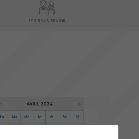
JE SUIS UN SENIOR
AVRIL 2024
Lu
Ma
Me
Je
Ve
Sa
Di
01
02
03
04
05
06
07