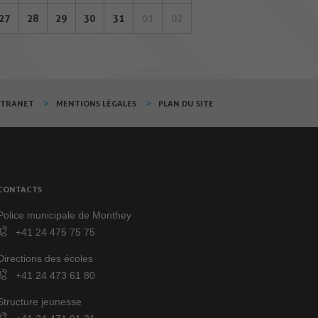
27
28
29
30
31
01
02
XTRANET
MENTIONS LÉGALES
PLAN DU SITE
CONTACTS
Police municipale de Monthey
+41 24 475 75 75
Directions des écoles
+41 24 473 61 80
Structure jeunesse