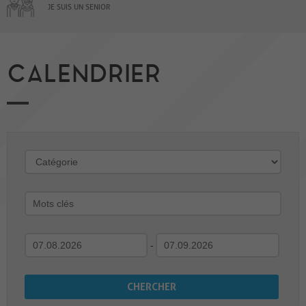
JE SUIS UN SENIOR
CALENDRIER
-