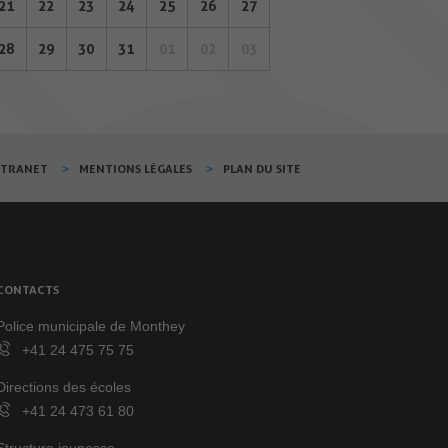
21
22
23
24
25
26
27
28
29
30
31
01
02
03
XTRANET
MENTIONS LÉGALES
PLAN DU SITE
CONTACTS
Police municipale de Monthey
+41 24 475 75 75
Directions des écoles
+41 24 473 61 80
Structure jeunesse