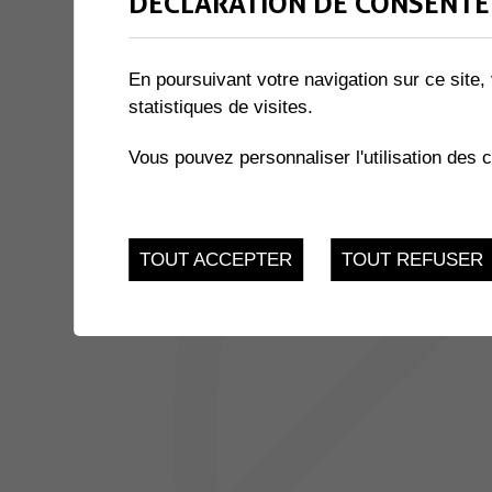
DÉCLARATION DE CONSENTE
1 résultat
En poursuivant votre navigation sur ce site, 
statistiques de visites.
JUSQU'AU
EXPOSITION « LE MIEL ET 
17
du 21.11.2022 au 17.
Vous pouvez personnaliser l'utilisation des 
FEV.
TOUT ACCEPTER
TOUT REFUSER