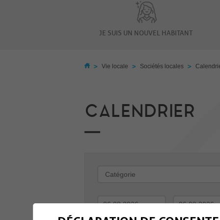
JE SUIS UN NOUVEL HABITANT
>
>
>
Vie locale
Sociétés locales
Calendri
CALENDRIER
-