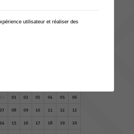
03
04
05
06
07
08
09
10
11
12
13
14
15
16
xpérience utilisateur et réaliser des
17
18
19
20
21
22
23
24
25
26
27
28
29
30
31
01
02
03
04
05
06
AOÛT 2023
Lu
Ma
Me
Je
Ve
Sa
Di
31
01
02
03
04
05
06
07
08
09
10
11
12
13
14
15
16
17
18
19
20