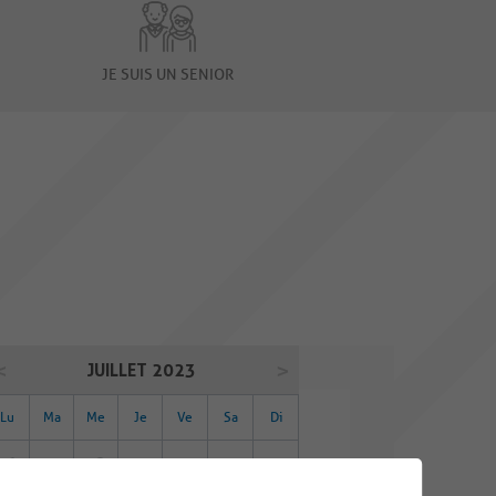
JE SUIS UN SENIOR
JUILLET 2023
Lu
Ma
Me
Je
Ve
Sa
Di
26
27
28
29
30
01
02