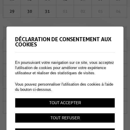
29
30
31
01
02
03
04
JUIN 2023
DÉCLARATION DE CONSENTEMENT AUX
COOKIES
Lu
Ma
Me
Je
Ve
Sa
Di
29
30
31
01
02
03
04
En poursuivant votre navigation sur ce site, vous acceptez
l'utilisation de cookies pour améliorer votre expérience
05
06
07
08
09
10
11
utilisateur et réaliser des statistiques de visites.
12
13
14
15
16
17
18
Vous pouvez personnaliser l'utilisation des cookies à l'aide
du bouton ci-dessous.
19
20
21
22
23
24
25
TOUT ACCEPTER
26
27
28
29
30
01
02
TOUT REFUSER