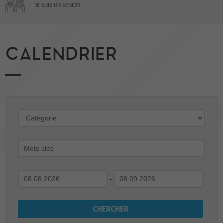
JE SUIS UN SENIOR
CALENDRIER
-