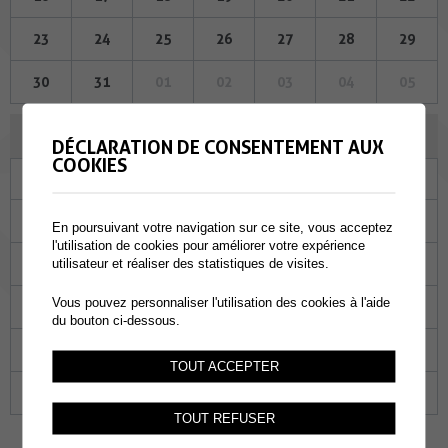
23
24
25
26
27
28
29
30
31
01
02
03
04
05
NOVEMBRE 2023
DÉCLARATION DE CONSENTEMENT AUX
COOKIES
Lu
Ma
Me
Je
Ve
Sa
Di
30
31
01
02
03
04
05
En poursuivant votre navigation sur ce site, vous acceptez
l'utilisation de cookies pour améliorer votre expérience
06
07
08
09
10
11
12
utilisateur et réaliser des statistiques de visites.
Vous pouvez personnaliser l'utilisation des cookies à l'aide
13
14
15
16
17
18
19
du bouton ci-dessous.
20
21
22
23
24
25
26
TOUT ACCEPTER
27
28
29
30
01
02
03
TOUT REFUSER