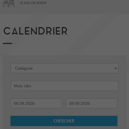
JE SUIS UN SENIOR
CALENDRIER
-