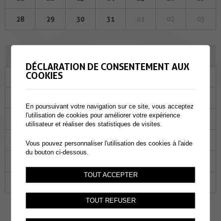
28
29
30
31
01
02
03
SEPTEMBRE 2023
DÉCLARATION DE CONSENTEMENT AUX
COOKIES
Lu
Ma
Me
Je
Ve
Sa
Di
28
29
30
31
01
02
03
En poursuivant votre navigation sur ce site, vous acceptez
l'utilisation de cookies pour améliorer votre expérience
04
05
06
07
08
09
10
utilisateur et réaliser des statistiques de visites.
11
12
13
14
15
16
17
Vous pouvez personnaliser l'utilisation des cookies à l'aide
du bouton ci-dessous.
18
19
20
21
22
23
24
TOUT ACCEPTER
25
26
27
28
29
30
01
TOUT REFUSER