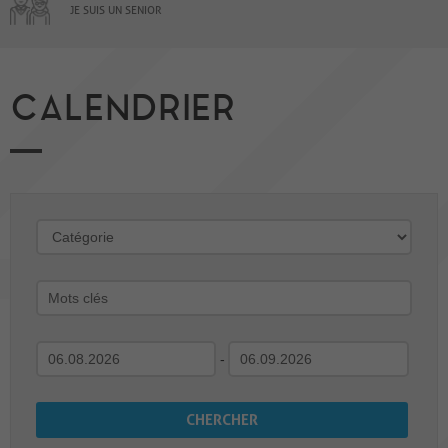
JE SUIS UN SENIOR
CALENDRIER
-