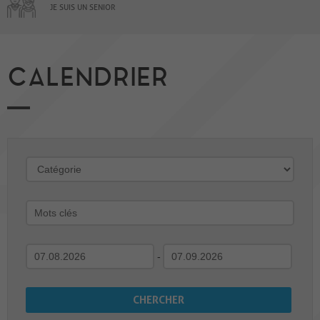
JE SUIS UN SENIOR
CALENDRIER
-