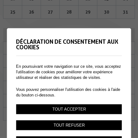
25
26
27
28
29
30
31
JANVIER 2024
DÉCLARATION DE CONSENTEMENT AUX
COOKIES
Lu
Ma
Me
Je
Ve
Sa
Di
01
02
03
04
05
06
07
En poursuivant votre navigation sur ce site, vous acceptez
l'utilisation de cookies pour améliorer votre expérience
08
09
10
11
12
13
14
utilisateur et réaliser des statistiques de visites.
15
16
17
18
19
20
21
Vous pouvez personnaliser l'utilisation des cookies à l'aide
du bouton ci-dessous.
22
23
24
25
26
27
28
TOUT ACCEPTER
29
30
31
01
02
03
04
TOUT REFUSER