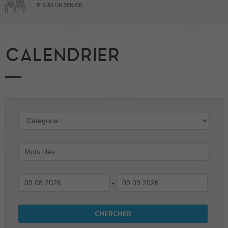
JE SUIS UN SENIOR
CALENDRIER
-