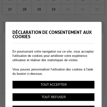
27
28
29
30
01
02
03
DÉCEMBRE 2023
DÉCLARATION DE CONSENTEMENT AUX
COOKIES
Lu
Ma
Me
Je
Ve
Sa
Di
27
28
29
30
01
02
03
En poursuivant votre navigation sur ce site, vous acceptez
l'utilisation de cookies pour améliorer votre expérience
04
05
06
07
08
09
10
utilisateur et réaliser des statistiques de visites.
11
12
13
14
15
16
17
Vous pouvez personnaliser l'utilisation des cookies à l'aide
du bouton ci-dessous.
18
19
20
21
22
23
24
TOUT ACCEPTER
25
26
27
28
29
30
31
TOUT REFUSER