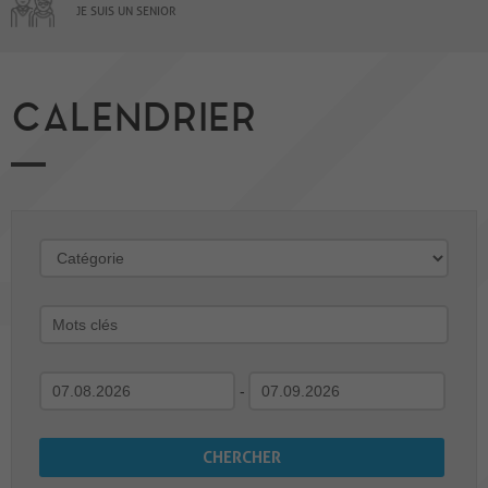
JE SUIS UN SENIOR
CALENDRIER
-