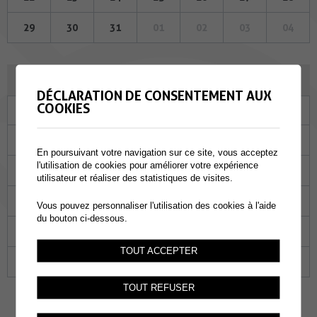
29
30
31
01
02
03
04
FÉVRIER 2024
DÉCLARATION DE CONSENTEMENT AUX
COOKIES
Lu
Ma
Me
Je
Ve
Sa
Di
29
30
31
01
02
03
04
En poursuivant votre navigation sur ce site, vous acceptez
l'utilisation de cookies pour améliorer votre expérience
05
06
07
08
09
10
11
utilisateur et réaliser des statistiques de visites.
12
13
14
15
16
17
18
Vous pouvez personnaliser l'utilisation des cookies à l'aide
du bouton ci-dessous.
19
20
21
22
23
24
25
TOUT ACCEPTER
26
27
28
29
01
02
03
TOUT REFUSER