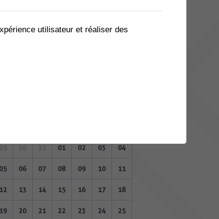
08
09
10
11
12
13
14
15
16
17
18
19
20
21
xpérience utilisateur et réaliser des
22
23
24
25
26
27
28
29
30
31
01
02
03
04
FÉVRIER 2024
Lu
Ma
Me
Je
Ve
Sa
Di
29
30
31
01
02
03
04
05
06
07
08
09
10
11
12
13
14
15
16
17
18
19
20
21
22
23
24
25