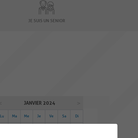
JE SUIS UN SENIOR
JANVIER 2024
Lu
Ma
Me
Je
Ve
Sa
Di
01
02
03
04
05
06
07