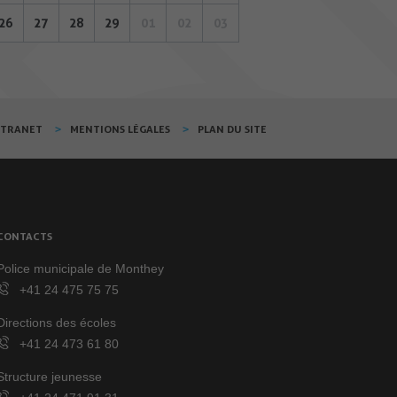
26
27
28
29
01
02
03
XTRANET
MENTIONS LÉGALES
PLAN DU SITE
CONTACTS
Police municipale de Monthey
+41 24 475 75 75
Directions des écoles
+41 24 473 61 80
Structure jeunesse