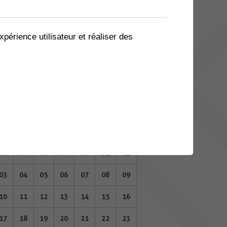
05
06
07
08
09
10
11
12
13
14
15
16
17
18
xpérience utilisateur et réaliser des
19
20
21
22
23
24
25
26
27
28
29
30
01
02
JUILLET 2023
Lu
Ma
Me
Je
Ve
Sa
Di
26
27
28
29
30
01
02
03
04
05
06
07
08
09
10
11
12
13
14
15
16
17
18
19
20
21
22
23