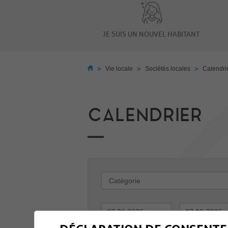
JE SUIS UN NOUVEL HABITANT
>
>
>
Vie locale
Sociétés locales
Calendri
CALENDRIER
-