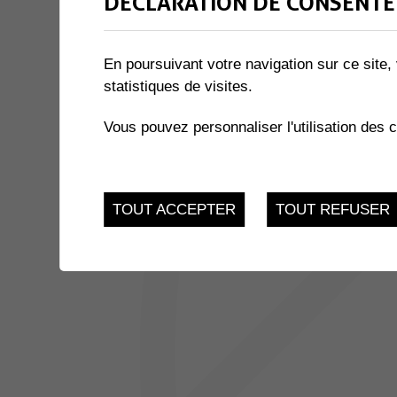
DÉCLARATION DE CONSENTE
1 résultat
En poursuivant votre navigation sur ce site, 
statistiques de visites.
JUSQU'AU
EXPOSITION « LE MIEL ET 
17
du 21.11.2022 au 17.
Vous pouvez personnaliser l'utilisation des 
FEV.
TOUT ACCEPTER
TOUT REFUSER