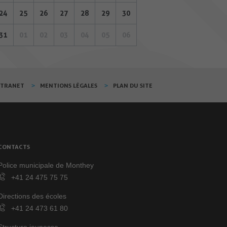
24
25
26
27
28
29
30
31
01
02
03
04
05
06
XTRANET
MENTIONS LÉGALES
PLAN DU SITE
CONTACTS
Police municipale de Monthey
+41 24 475 75 75
Directions des écoles
+41 24 473 61 80
Structure jeunesse