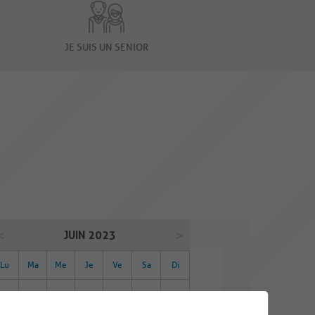
JE SUIS UN SENIOR
JUIN 2023
Lu
Ma
Me
Je
Ve
Sa
Di
29
30
31
01
02
03
04