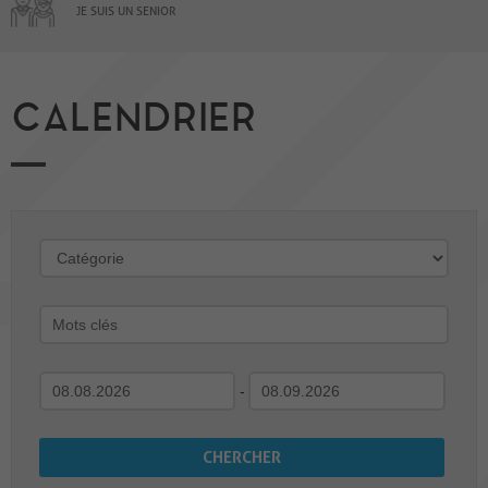
JE SUIS UN SENIOR
CALENDRIER
-