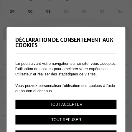
29
30
31
01
02
03
04
JUIN 2023
DÉCLARATION DE CONSENTEMENT AUX
COOKIES
Lu
Ma
Me
Je
Ve
Sa
Di
29
30
31
01
02
03
04
En poursuivant votre navigation sur ce site, vous acceptez
l'utilisation de cookies pour améliorer votre expérience
05
06
07
08
09
10
11
utilisateur et réaliser des statistiques de visites.
12
13
14
15
16
17
18
Vous pouvez personnaliser l'utilisation des cookies à l'aide
du bouton ci-dessous.
19
20
21
22
23
24
25
TOUT ACCEPTER
26
27
28
29
30
01
02
TOUT REFUSER