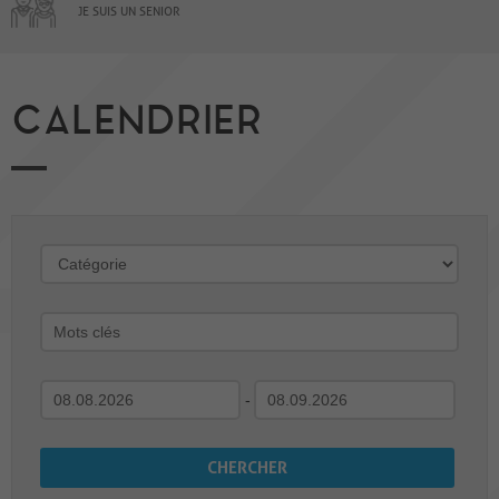
JE SUIS UN SENIOR
CALENDRIER
-