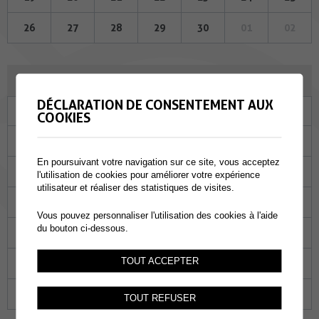
26
27
28
29
30
01
02
JUILLET 2023
DÉCLARATION DE CONSENTEMENT AUX
Lu
Ma
Me
Je
Ve
Sa
Di
COOKIES
26
27
28
29
30
01
02
En poursuivant votre navigation sur ce site, vous acceptez
03
04
05
06
07
08
09
l'utilisation de cookies pour améliorer votre expérience
utilisateur et réaliser des statistiques de visites.
10
11
12
13
14
15
16
Vous pouvez personnaliser l'utilisation des cookies à l'aide
du bouton ci-dessous.
17
18
19
20
21
22
23
TOUT ACCEPTER
24
25
26
27
28
29
30
31
01
02
03
04
05
06
TOUT REFUSER