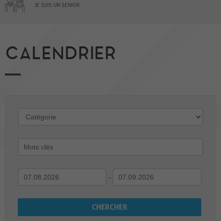
JE SUIS UN SENIOR
CALENDRIER
-