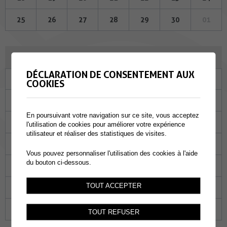
25
26
27
28
29
30
01
OCTOBRE 2023
DÉCLARATION DE CONSENTEMENT AUX
Lu
Ma
Me
Je
Ve
Sa
Di
COOKIES
25
26
27
28
29
30
01
En poursuivant votre navigation sur ce site, vous acceptez
02
03
04
05
06
07
08
l'utilisation de cookies pour améliorer votre expérience
utilisateur et réaliser des statistiques de visites.
09
10
11
12
13
14
15
Vous pouvez personnaliser l'utilisation des cookies à l'aide
du bouton ci-dessous.
16
17
18
19
20
21
22
TOUT ACCEPTER
23
24
25
26
27
28
29
30
31
01
02
03
04
05
TOUT REFUSER