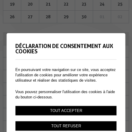
19
20
21
22
23
24
25
26
27
28
29
30
01
02
JUILLET 2023
DÉCLARATION DE CONSENTEMENT AUX
COOKIES
Lu
Ma
Me
Je
Ve
Sa
Di
26
27
28
29
30
01
02
En poursuivant votre navigation sur ce site, vous acceptez
l'utilisation de cookies pour améliorer votre expérience
03
04
05
06
07
08
09
utilisateur et réaliser des statistiques de visites.
10
11
12
13
14
15
16
Vous pouvez personnaliser l'utilisation des cookies à l'aide
du bouton ci-dessous.
17
18
19
20
21
22
23
TOUT ACCEPTER
24
25
26
27
28
29
30
TOUT REFUSER
31
01
02
03
04
05
06