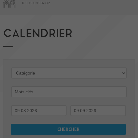
JE SUIS UN SENIOR
CALENDRIER
-