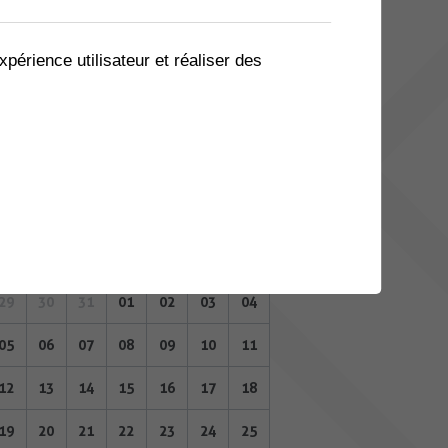
08
09
10
11
12
13
14
15
16
17
18
19
20
21
xpérience utilisateur et réaliser des
22
23
24
25
26
27
28
29
30
31
01
02
03
04
JUIN 2023
Lu
Ma
Me
Je
Ve
Sa
Di
29
30
31
01
02
03
04
05
06
07
08
09
10
11
12
13
14
15
16
17
18
19
20
21
22
23
24
25