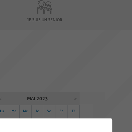
JE SUIS UN SENIOR
MAI 2023
Lu
Ma
Me
Je
Ve
Sa
Di
01
02
03
04
05
06
07