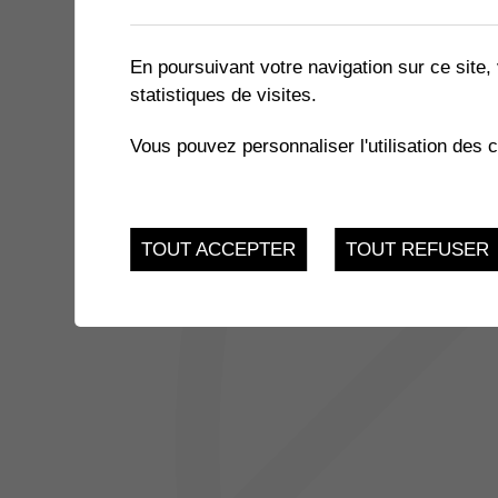
1 résultat
En poursuivant votre navigation sur ce site, 
statistiques de visites.
6
NÉ POUR LIRE
Vous pouvez personnaliser l'utilisation des 
Bibliothèque de Coll
AVR.
TOUT ACCEPTER
TOUT REFUSER