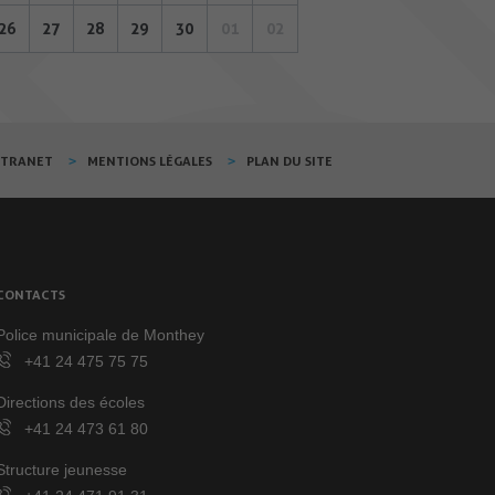
26
27
28
29
30
01
02
XTRANET
MENTIONS LÉGALES
PLAN DU SITE
CONTACTS
Police municipale de Monthey
+41 24 475 75 75
Directions des écoles
+41 24 473 61 80
Structure jeunesse