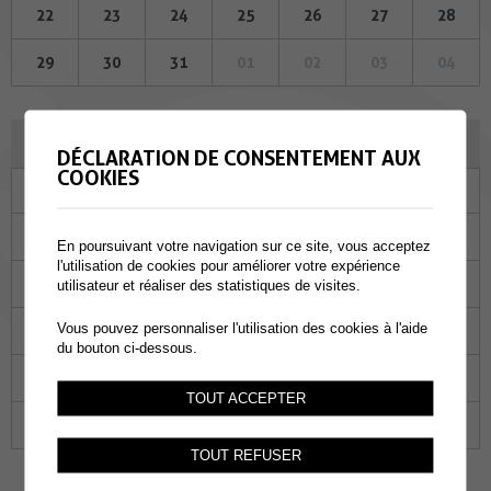
22
23
24
25
26
27
28
29
30
31
01
02
03
04
JUIN 2023
DÉCLARATION DE CONSENTEMENT AUX
COOKIES
Lu
Ma
Me
Je
Ve
Sa
Di
29
30
31
01
02
03
04
En poursuivant votre navigation sur ce site, vous acceptez
l'utilisation de cookies pour améliorer votre expérience
05
06
07
08
09
10
11
utilisateur et réaliser des statistiques de visites.
Vous pouvez personnaliser l'utilisation des cookies à l'aide
12
13
14
15
16
17
18
du bouton ci-dessous.
19
20
21
22
23
24
25
TOUT ACCEPTER
26
27
28
29
30
01
02
TOUT REFUSER