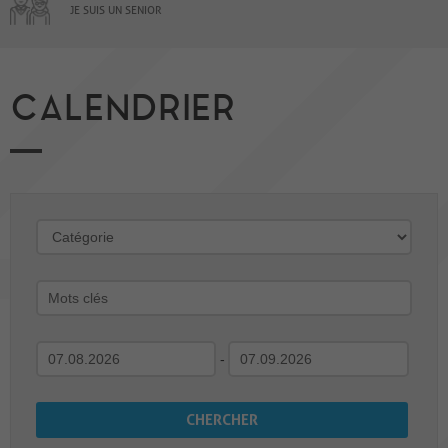
JE SUIS UN SENIOR
CALENDRIER
-