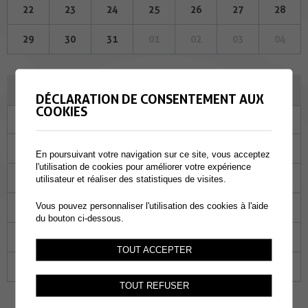
22
23
24
25
26
27
28
29
30
31
01
02
03
04
JUIN 2023
DÉCLARATION DE CONSENTEMENT AUX
COOKIES
Lu
Ma
Me
Je
Ve
Sa
Di
29
30
31
01
02
03
04
En poursuivant votre navigation sur ce site, vous acceptez
l'utilisation de cookies pour améliorer votre expérience
05
06
07
08
09
10
11
utilisateur et réaliser des statistiques de visites.
Vous pouvez personnaliser l'utilisation des cookies à l'aide
12
13
14
15
16
17
18
du bouton ci-dessous.
19
20
21
22
23
24
25
TOUT ACCEPTER
26
27
28
29
30
01
02
TOUT REFUSER