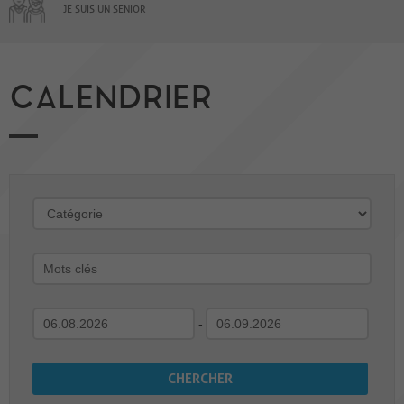
JE SUIS UN SENIOR
CALENDRIER
-