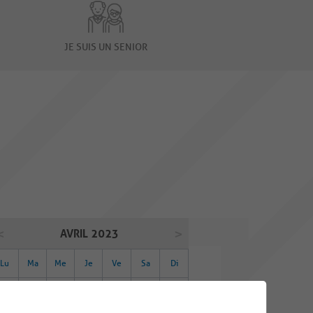
JE SUIS UN SENIOR
AVRIL 2023
Lu
Ma
Me
Je
Ve
Sa
Di
27
28
29
30
31
01
02