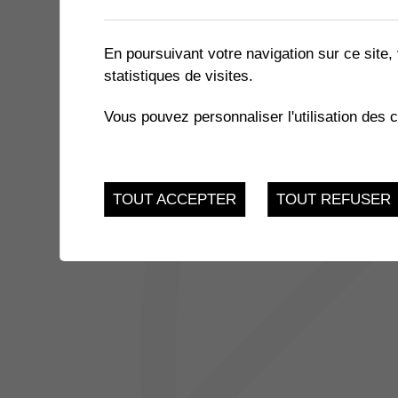
1 résultat
En poursuivant votre navigation sur ce site, 
statistiques de visites.
6
NÉ POUR LIRE
Vous pouvez personnaliser l'utilisation des 
Bibliothèque de Coll
AVR.
TOUT ACCEPTER
TOUT REFUSER