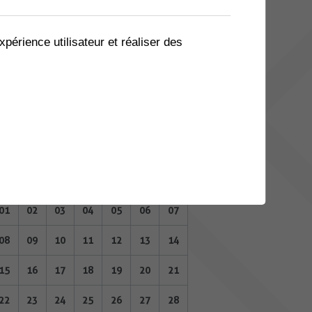
03
04
05
06
07
08
09
10
11
12
13
14
15
16
xpérience utilisateur et réaliser des
17
18
19
20
21
22
23
24
25
26
27
28
29
30
MAI 2023
Lu
Ma
Me
Je
Ve
Sa
Di
01
02
03
04
05
06
07
08
09
10
11
12
13
14
15
16
17
18
19
20
21
22
23
24
25
26
27
28