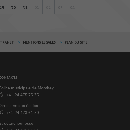
29
30
31
01
02
03
04
XTRANET
MENTIONS LÉGALES
PLAN DU SITE
CONTACTS
Police municipale de Monthey
+41 24 475 75 75
Directions des écoles
+41 24 473 61 80
Structure jeunesse