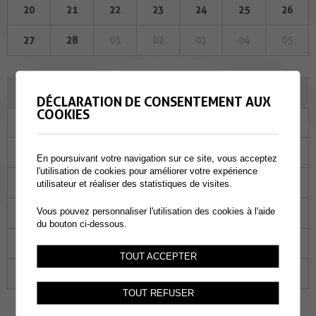
20
21
22
23
24
25
26
27
28
01
02
03
04
05
MARS 2023
DÉCLARATION DE CONSENTEMENT AUX
COOKIES
Lu
Ma
Me
Je
Ve
Sa
Di
27
28
01
02
03
04
05
En poursuivant votre navigation sur ce site, vous acceptez
l'utilisation de cookies pour améliorer votre expérience
06
07
08
09
10
11
12
utilisateur et réaliser des statistiques de visites.
Vous pouvez personnaliser l'utilisation des cookies à l'aide
13
14
15
16
17
18
19
du bouton ci-dessous.
20
21
22
23
24
25
26
TOUT ACCEPTER
27
28
29
30
31
01
02
TOUT REFUSER