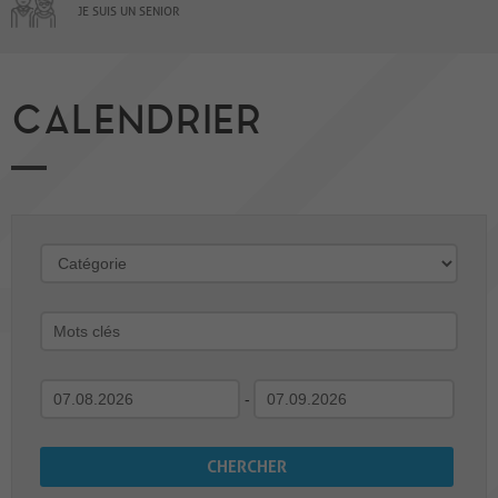
JE SUIS UN SENIOR
CALENDRIER
-