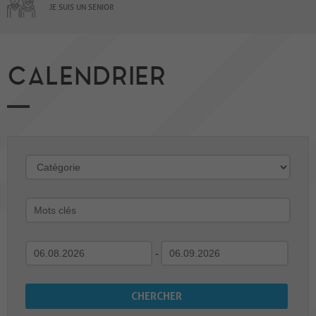
JE SUIS UN SENIOR
CALENDRIER
-