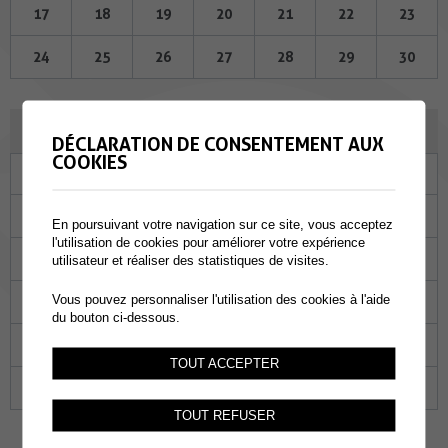
17
18
19
20
21
22
23
24
25
26
27
28
29
30
MAI 2023
DÉCLARATION DE CONSENTEMENT AUX
COOKIES
Lu
Ma
Me
Je
Ve
Sa
Di
01
02
03
04
05
06
07
En poursuivant votre navigation sur ce site, vous acceptez
l'utilisation de cookies pour améliorer votre expérience
08
09
10
11
12
13
14
utilisateur et réaliser des statistiques de visites.
Vous pouvez personnaliser l'utilisation des cookies à l'aide
15
16
17
18
19
20
21
du bouton ci-dessous.
22
23
24
25
26
27
28
TOUT ACCEPTER
29
30
31
01
02
03
04
TOUT REFUSER