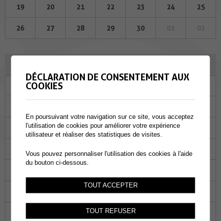
19
20
21
22
23
24
25
26
27
28
29
30
01
02
JUILLET 2023
DÉCLARATION DE CONSENTEMENT AUX
COOKIES
Lu
Ma
Me
Je
Ve
Sa
Di
26
27
28
29
30
01
02
En poursuivant votre navigation sur ce site, vous acceptez
l'utilisation de cookies pour améliorer votre expérience
03
04
05
06
07
08
09
utilisateur et réaliser des statistiques de visites.
10
11
12
13
14
15
16
Vous pouvez personnaliser l'utilisation des cookies à l'aide
du bouton ci-dessous.
17
18
19
20
21
22
23
TOUT ACCEPTER
24
25
26
27
28
29
30
TOUT REFUSER
31
01
02
03
04
05
06