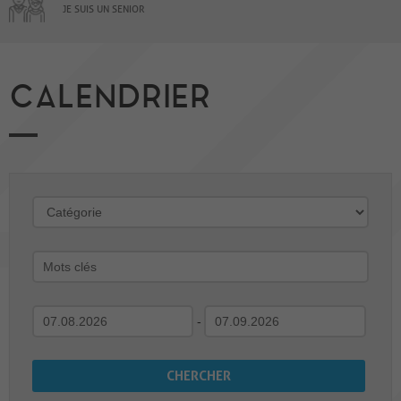
JE SUIS UN SENIOR
CALENDRIER
-