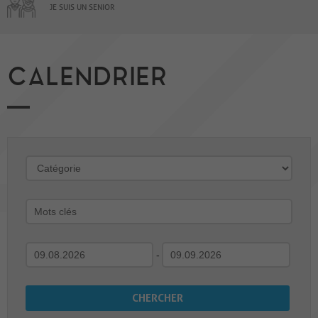
JE SUIS UN SENIOR
CALENDRIER
-