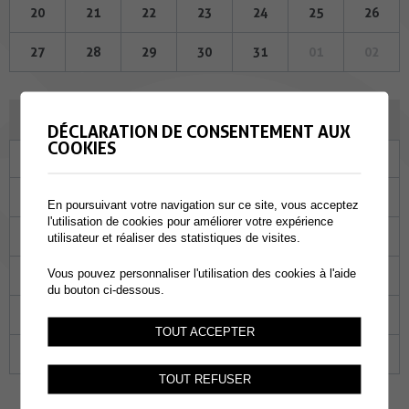
20
21
22
23
24
25
26
27
28
29
30
31
01
02
AVRIL 2023
DÉCLARATION DE CONSENTEMENT AUX
COOKIES
Lu
Ma
Me
Je
Ve
Sa
Di
27
28
29
30
31
01
02
En poursuivant votre navigation sur ce site, vous acceptez
l'utilisation de cookies pour améliorer votre expérience
03
04
05
06
07
08
09
utilisateur et réaliser des statistiques de visites.
Vous pouvez personnaliser l'utilisation des cookies à l'aide
10
11
12
13
14
15
16
du bouton ci-dessous.
17
18
19
20
21
22
23
TOUT ACCEPTER
24
25
26
27
28
29
30
TOUT REFUSER