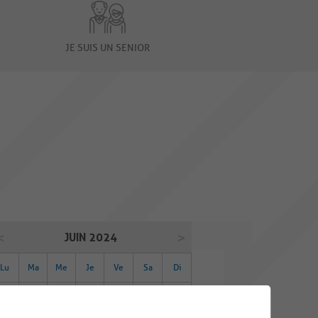
JE SUIS UN SENIOR
JUIN 2024
Lu
Ma
Me
Je
Ve
Sa
Di
27
28
29
30
31
01
02