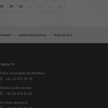
29
30
31
01
02
03
04
XTRANET
MENTIONS LÉGALES
PLAN DU SITE
CONTACTS
Police municipale de Monthey
+41 24 475 75 75
Directions des écoles
+41 24 473 61 80
Structure jeunesse