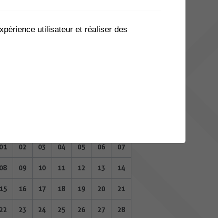
03
04
05
06
07
08
09
10
11
12
13
14
15
16
xpérience utilisateur et réaliser des
17
18
19
20
21
22
23
24
25
26
27
28
29
30
JUILLET 2024
Lu
Ma
Me
Je
Ve
Sa
Di
01
02
03
04
05
06
07
08
09
10
11
12
13
14
15
16
17
18
19
20
21
22
23
24
25
26
27
28