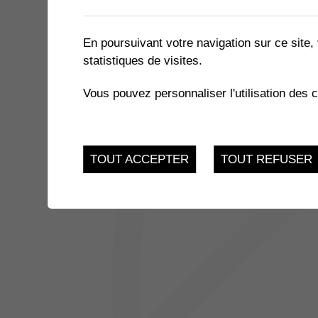
1 résultat
En poursuivant votre navigation sur ce site, 
statistiques de visites.
JUSQU'AU
EXPOSITION « LE MIEL ET 
17
Vous pouvez personnaliser l'utilisation des 
du 21.11.2022 au 17.
FEV.
TOUT ACCEPTER
TOUT REFUSER